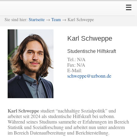
Skip
Skip
Main
☰
to
to
menu
primary
secondary
M
Sie sind hier:
Startseite
→
Team
→ Karl Schweppe
content
content
Karl Schweppe
Studentische Hilfskraft
Tel.: N/A
Fax: N/A
E-Mail:
schweppe@uzbonn.de
Karl Schweppe
studiert “nachhaltige Sozialpolitik” und
arbeitet seit 2024 als studentische Hilfskraft bei uzbonn.
Während seines Studiums sammelte er Erfahrungen im Bereich
Statistik und Sozialforschung und arbeitet nun unter anderem
im Bereich Datenaufbereitung und Berichterstellung.