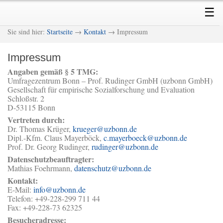
Skip
Skip
Main
☰
to
to
menu
primary
secondary
M
Sie sind hier:
Startseite
→
Kontakt
→ Impressum
content
content
Impressum
Angaben gemäß § 5 TMG:
Umfragezentrum Bonn – Prof. Rudinger GmbH (uzbonn GmbH)
Gesellschaft für empirische Sozialforschung und Evaluation
Schloßstr. 2
D-53115 Bonn
Vertreten durch:
Dr. Thomas Krüger,
krueger@uzbonn.de
Dipl.-Kfm. Claus Mayerböck,
c.mayerboeck@uzbonn.de
Prof. Dr. Georg Rudinger,
rudinger@uzbonn.de
Datenschutzbeauftragter:
Mathias Foehrmann,
datenschutz@uzbonn.de
Kontakt:
E-Mail:
info@uzbonn.de
Telefon: +49-228-299 711 44
Fax: +49-228-73 62325
Besucheradresse: