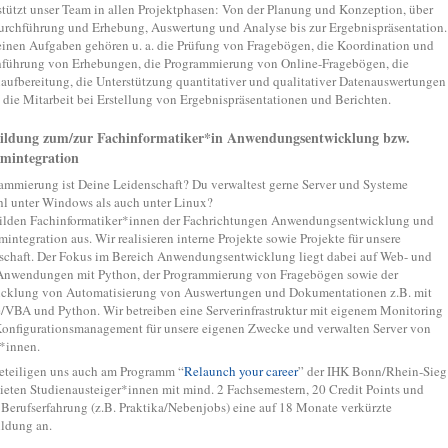
stützt unser Team in allen Projektphasen: Von der Planung und Konzeption, über
urchführung und Erhebung, Auswertung und Analyse bis zur Ergebnispräsentation.
inen Aufgaben gehören u. a. die Prüfung von Fragebögen, die Koordination und
führung von Erhebungen, die Programmierung von Online-Fragebögen, die
aufbereitung, die Unterstützung quantitativer und qualitativer Datenauswertungen
 die Mitarbeit bei Erstellung von Ergebnispräsentationen und Berichten.
ildung zum/zur Fachinformatiker*in Anwendungsentwicklung bzw.
emintegration
ammierung ist Deine Leidenschaft? Du verwaltest gerne Server und Systeme
l unter Windows als auch unter Linux?
ilden Fachinformatiker*innen der Fachrichtungen Anwendungsentwicklung und
mintegration aus. Wir realisieren interne Projekte sowie Projekte für unsere
chaft. Der Fokus im Bereich Anwendungsentwicklung liegt dabei auf Web- und
nwendungen mit Python, der Programmierung von Fragebögen sowie der
cklung von Automatisierung von Auswertungen und Dokumentationen z.B. mit
e/VBA und Python. Wir betreiben eine Serverinfrastruktur mit eigenem Monitoring
onfigurationsmanagement für unsere eigenen Zwecke und verwalten Server von
*innen.
eteiligen uns auch am Programm “
Relaunch your career
” der IHK Bonn/Rhein-Sieg
ieten Studienausteiger*innen mit mind. 2 Fachsemestern, 20 Credit Points und
r Berufserfahrung (z.B. Praktika/Nebenjobs) eine auf 18 Monate verkürzte
ldung an.