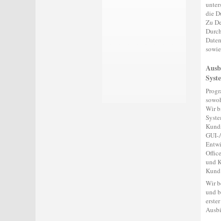
unter
die D
Zu De
Durch
Daten
sowie
Ausb
Syst
Progr
sowoh
Wir b
Syste
Kunds
GUI-A
Entwi
Offic
und K
Kund
Wir b
und b
erste
Ausbi