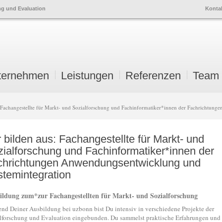
ng und Evaluation
Konta
ternehmen
Leistungen
Referenzen
Team
ry
ndary
nt
nt
Fachangestellte für Markt- und Sozialforschung und Fachinformatiker*innen der Fachrichtun
 bilden aus: Fachangestellte für Markt- und
ialforschung und Fachinformatiker*innen der
chrichtungen Anwendungsentwicklung und
temintegration
ildung zum*zur Fachangestellten für Markt- und Sozialforschung
nd Deiner Ausbildung bei uzbonn bist Du intensiv in verschiedene Projekte der
lforschung und Evaluation eingebunden. Du sammelst praktische Erfahrungen und