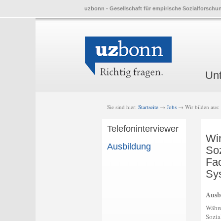
uzbonn - Gesellschaft für empirische Sozialforschu
Skip
Skip
Main
Un
to
to
menu
prima
seco
conte
conte
Sie sind hier:
Startseite
→
Jobs
→ Wir bilden aus: 
Telefoninterviewer
Wir
Ausbildung
Soz
Fa
Sys
Ausb
Währe
Sozia