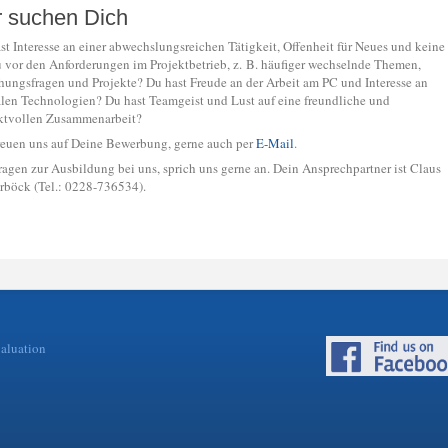
r suchen Dich
st Interesse an einer abwechslungsreichen Tätigkeit, Offenheit für Neues und keine
 vor den Anforderungen im Projektbetrieb, z. B. häufiger wechselnde Themen,
hungsfragen und Projekte? Du hast Freude an der Arbeit am PC und Interesse an
alen Technologien? Du hast Teamgeist und Lust auf eine freundliche und
ktvollen Zusammenarbeit?
reuen uns auf Deine Bewerbung, gerne auch per
E-Mail
.
ragen zur Ausbildung bei uns, sprich uns gerne an. Dein Ansprechpartner ist Claus
böck (Tel.: 0228-736534).
valuation