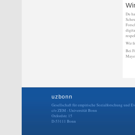
Wi
Du ha
Scheu
Forsc
digit
respe
Wir f
Bei F
Mayer
uzbonn
Gesellschaft für empirische Sozialforschung und E
c/o ZEM - Universität Bonn
Oxfordstr. 15
D-53111 Bonn