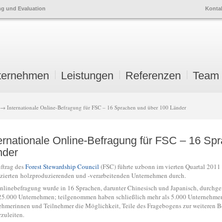
ng und Evaluation
Konta
ternehmen
Leistungen
Referenzen
Team
ry
ndary
nt
nt
→ Internationale Online-Befragung für FSC – 16 Sprachen und über 100 Länder
ernationale Online-Befragung für FSC – 16 Sp
gation
nder
ftrag des
Forest Stewardship Council
(FSC) führte uzbonn im vierten Quartal 2011
fizierten holzproduzierenden und -verarbeitenden Unternehmen durch.
nlinebefragung wurde in 16 Sprachen, darunter Chinesisch und Japanisch, durchge
25.000 Unternehmen; teilgenommen haben schließlich mehr als 5.000 Unternehmen.
ehmerinnen und Teilnehmer die Möglichkeit, Teile des Fragebogens zur weiteren 
rzuleiten.