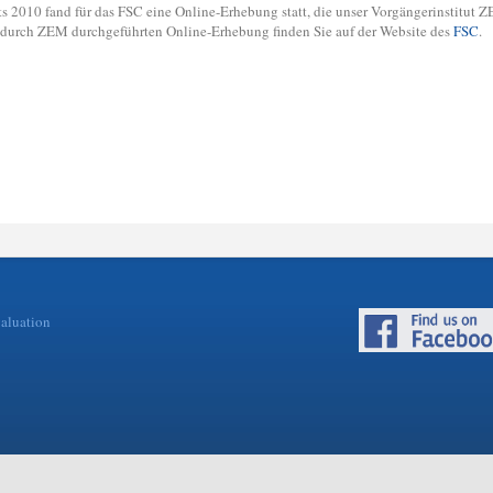
ts 2010 fand für das FSC eine Online-Erhebung statt, die unser Vorgängerinstitut 
durch ZEM durchgeführten Online-Erhebung finden Sie auf der Website des
FSC
.
valuation