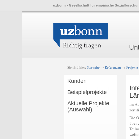
uzbonn - Gesellschaft für empirische Sozialforschu
Skip
Skip
Main
Un
to
to
menu
prima
seco
conte
conte
Sie sind hier:
Startseite
→
Referenzen
→
Projekte
Kunden
Post
Int
navi
Beispielprojekte
Lä
Aktuelle Projekte
Im Au
(Auswahl)
zerti
Die O
über 
Teiln
weite