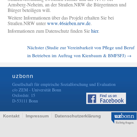
Arnsberg-Neheim, an der Straßen.NRW die Bürgerinnen und
Bürger beteiligen will.
Weitere Informationen über das Projekt erhalten Sie bei
Straßen.NRW unter
www.46sieben.nrw.de
.
Informationen zum Datenschutz finden Sie
hier
.
Nächster (Studie zur Vereinbarkeit von Pflege und Beruf
in Betrieben im Auftrag von Kienbaum & BMFSFJ)
→
uzbonn
Gesellschaft für empirische Sozialforschung und Evaluation
c/o ZEM - Universität Bonn
Oxfordstr. 15
D-53111 Bonn
Kontakt
Impressum
Datenschutzerklärung