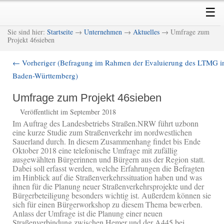
Skip
Skip
Main
☰
to
to
menu
primary
secondary
M
Sie sind hier:
Startseite
→
Unternehmen
→
Aktuelles
→ Umfrage zum
content
content
Projekt 46sieben
←
Vorheriger (Befragung im Rahmen der Evaluierung des LTMG i
Post
Baden-Württemberg)
navigation
Umfrage zum Projekt 46sieben
Veröffentlicht im September 2018
Im Auftrag des Landesbetriebs Straßen.NRW führt uzbonn
eine kurze Studie zum Straßenverkehr im nordwestlichen
Sauerland durch. In diesem Zusammenhang findet bis Ende
Oktober 2018 eine telefonische Umfrage mit zufällig
ausgewählten Bürgerinnen und Bürgern aus der Region statt.
Dabei soll erfasst werden, welche Erfahrungen die Befragten
im Hinblick auf die Straßenverkehrssituation haben und was
ihnen für die Planung neuer Straßenverkehrsprojekte und der
Bürgerbeteiligung besonders wichtig ist. Außerdem können sie
sich für einen Bürgerworkshop zu diesem Thema bewerben.
Anlass der Umfrage ist die Planung einer neuen
Straßenverbindung zwischen Hemer und der A445 bei