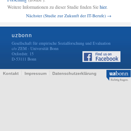
Weitere Informationen zu dieser Studie finden Sie
hier
.
Nächster (Studie zur Zukunft der IT-Berufe)
→
uzbonn
Gesellschaft für empirische Sozialforschung und Evaluation
c/o ZEM - Universität Bonn
Oxfordstr. 15
D-53111 Bonn
Kontakt
Impressum
Datenschutzerklärung