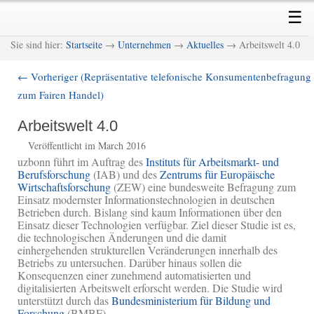
Skip
Skip
Main
☰
to
to
menu
primary
secondary
M
Sie sind hier:
Startseite
→
Unternehmen
→
Aktuelles
→ Arbeitswelt 4.0
content
content
←
Vorheriger (Repräsentative telefonische Konsumentenbefragung
Post
zum Fairen Handel)
navigation
Arbeitswelt 4.0
Veröffentlicht im March 2016
uzbonn führt im Auftrag des
Instituts für Arbeitsmarkt- und
Berufsforschung
(IAB) und des
Zentrums für Europäische
Wirtschaftsforschung
(ZEW) eine bundesweite Befragung zum
Einsatz modernster Informationstechnologien in deutschen
Betrieben durch. Bislang sind kaum Informationen über den
Einsatz dieser Technologien verfügbar. Ziel dieser Studie ist es,
die technologischen Änderungen und die damit
einhergehenden strukturellen Veränderungen innerhalb des
Betriebs zu untersuchen. Darüber hinaus sollen die
Konsequenzen einer zunehmend automatisierten und
digitalisierten Arbeitswelt erforscht werden. Die Studie wird
unterstützt durch das
Bundesministerium für Bildung und
Forschung
(BMBF).