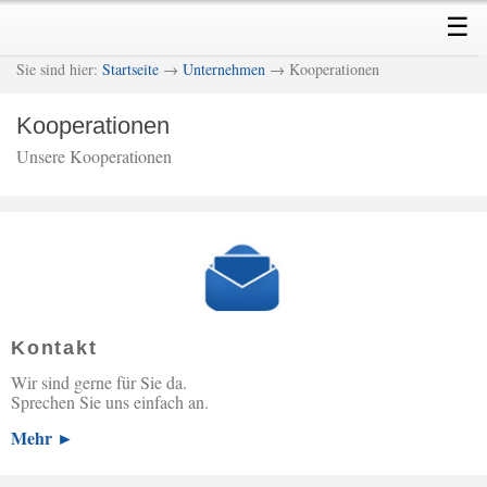
Skip
Skip
Main
☰
to
to
menu
primary
secondary
M
Sie sind hier:
Startseite
→
Unternehmen
→ Kooperationen
content
content
Kooperationen
Unsere Kooperationen
Kontakt
Wir sind gerne für Sie da.
Sprechen Sie uns einfach an.
Mehr ►