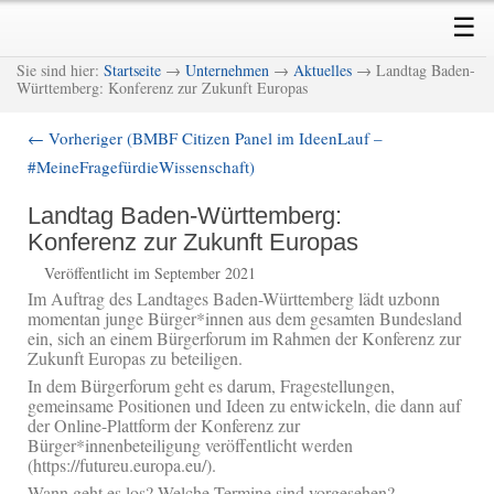
Skip
Skip
Main
☰
to
to
menu
primary
secondary
M
Sie sind hier:
Startseite
→
Unternehmen
→
Aktuelles
→ Landtag Baden-
content
content
Württemberg: Konferenz zur Zukunft Europas
←
Vorheriger (BMBF Citizen Panel im IdeenLauf –
Post
#MeineFragefürdieWissenschaft)
navigation
Landtag Baden-Württemberg:
Konferenz zur Zukunft Europas
Veröffentlicht im September 2021
Im Auftrag des Landtages Baden-Württemberg lädt uzbonn
momentan junge Bürger*innen aus dem gesamten Bundesland
ein, sich an einem Bürgerforum im Rahmen der Konferenz zur
Zukunft Europas zu beteiligen.
In dem Bürgerforum geht es darum, Fragestellungen,
gemeinsame Positionen und Ideen zu entwickeln, die dann auf
der Online-Plattform der Konferenz zur
Bürger*innenbeteiligung veröffentlicht werden
(https://futureu.europa.eu/).
Wann geht es los? Welche Termine sind vorgesehen?