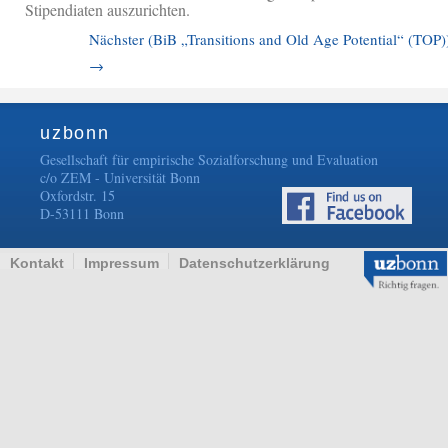
Stipendiaten auszurichten.
Nächster (BiB „Transitions and Old Age Potential“ (TOP)
→
uzbonn
Gesellschaft für empirische Sozialforschung und Evaluation
c/o ZEM - Universität Bonn
Oxfordstr. 15
D-53111 Bonn
Kontakt
Impressum
Datenschutzerklärung