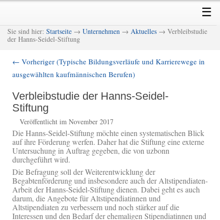
Skip
Skip
Main
☰
to
to
menu
primary
secondary
M
Sie sind hier:
Startseite
→
Unternehmen
→
Aktuelles
→ Verbleibstudie
content
content
der Hanns-Seidel-Stiftung
←
Vorheriger (Typische Bildungsverläufe und Karrierewege in
Post
ausgewählten kaufmännischen Berufen)
navigation
Verbleibstudie der Hanns-Seidel-
Stiftung
Veröffentlicht im November 2017
Die Hanns-Seidel-Stiftung möchte einen systematischen Blick
auf ihre Förderung werfen. Daher hat die Stiftung eine externe
Untersuchung in Auftrag gegeben, die von uzbonn
durchgeführt wird.
Die Befragung soll der Weiterentwicklung der
Begabtenförderung und insbesondere auch der Altstipendiaten-
Arbeit der Hanns-Seidel-Stiftung dienen. Dabei geht es auch
darum, die Angebote für Altstipendiatinnen und
Altstipendiaten zu verbessern und noch stärker auf die
Interessen und den Bedarf der ehemaligen Stipendiatinnen und