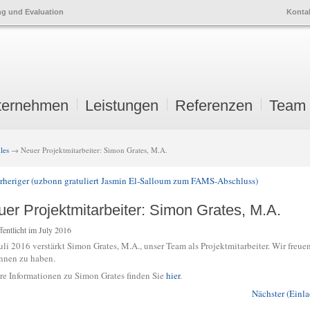
ng und Evaluation
Konta
ternehmen
Leistungen
Referenzen
Team
ry
ndary
nt
nt
les
→ Neuer Projektmitarbeiter: Simon Grates, M.A.
heriger (uzbonn gratuliert Jasmin El-Salloum zum FAMS-Abschluss)
gation
er Projektmitarbeiter: Simon Grates, M.A.
fentlicht im July 2016
Juli 2016 verstärkt Simon Grates, M.A., unser Team als Projektmitarbeiter. Wir freue
nen zu haben.
re Informationen zu Simon Grates finden Sie
hier
.
Nächster (Ein