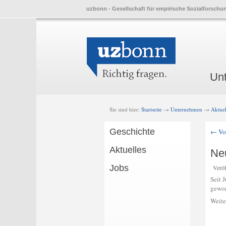
uzbonn - Gesellschaft für empirische Sozialforschu
Skip
Skip
Main
Un
to
to
menu
prima
seco
conte
conte
Sie sind hier:
Startseite
→
Unternehmen
→
Aktuel
Geschichte
←
Vor
Post
Aktuelles
navi
Neu
Jobs
Veröf
Seit 
gewon
Weite