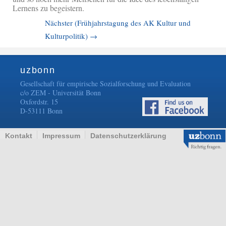
Lernens zu begeistern.
Nächster (Frühjahrstagung des AK Kultur und
Kulturpolitik)
→
uzbonn
Gesellschaft für empirische Sozialforschung und Evaluation
c/o ZEM - Universität Bonn
Oxfordstr. 15
D-53111 Bonn
Kontakt
Impressum
Datenschutzerklärung