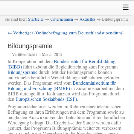
Skip
Skip
Main
☰
to
to
menu
primary
secondary
M
Sie sind hier:
Startseite
→
Unternehmen
→
Aktuelles
→ Bildungsprämie
content
content
←
Vorheriger (Onlinebefragung zum Deutschlandstipendium)
Post
navigation
Bildungsprämie
Veröffentlicht im March 2015
In Kooperation mit dem
Bundesinstitut für Berufsbildung
(BIBB)
führt uzbonn die Begleitforschung zum Programm
Bildungsprämie
durch. Mit der Bildungsprämie können
individuelle berufliche Weiterbildungsmaßnahmen gefördert
werden. Das Programm wird vom
Bundesministerium für
Bildung und Forschung (BMBF)
in Zusammenarbeit mit dem
BIBB durchgeführt. Kofinanziert wird das Programm durch
den
Europäischen Sozialfonds (ESF)
.
Programmteilnehmer werden im Rahmen einer telefonischen
Befragung zu ihren Erfahrungen mit dem Programm sowie zu
möglichen Auswirkungen der Teilnahme auf ihren beruflichen
Werdegang befragt. Die Ergebnisse der Studie werden dafür
genutzt, das Programm Bildungsprämie weiter zu verbessern
und so noch mehr Menschen für die Idee des lebenslangen