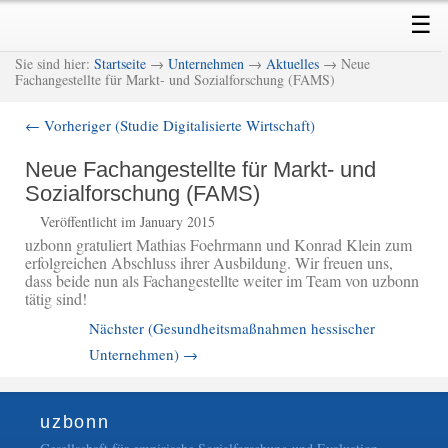
Skip
Skip
Main
☰
to
to
menu
primary
secondary
M
Sie sind hier:
Startseite
→
Unternehmen
→
Aktuelles
→ Neue
content
content
Fachangestellte für Markt- und Sozialforschung (FAMS)
←
Vorheriger (Studie Digitalisierte Wirtschaft)
Post
navigation
Neue Fachangestellte für Markt- und
Sozialforschung (FAMS)
Veröffentlicht im January 2015
uzbonn gratuliert Mathias Foehrmann und Konrad Klein zum
erfolgreichen Abschluss ihrer Ausbildung. Wir freuen uns,
dass beide nun als Fachangestellte weiter im Team von uzbonn
tätig sind!
Nächster (Gesundheitsmaßnahmen hessischer
Unternehmen)
→
uzbonn