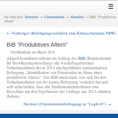
Skip
Skip
Main
☰
to
to
menu
primary
secondary
M
Sie sind hier:
Startseite
→
Unternehmen
→
Aktuelles
→ BiB “Produktives
content
content
Altern”
←
Vorheriger (Beteiligungsverfahren zum Klimaschutzplan NRW)
Post
navigation
BiB “Produktives Altern”
Veröffentlicht im March 2014
Aktuell kontaktiert uzbonn im Auftrag des
BiB
(Bundesinstitut
für Bevölkerungsforschung) alle wiederfragebereiten
TeilnehmerInnen der in 2013 durchgeführten repräsentativen
Befragung „Identifikation von Potenzialen im Sinne eines
produktiven Alterns“. Das BiB interessiert, was sich bei den
TeilnehmerInnen seit der letzten Befragung verändert hat und
will sicherstellen, dass alle StudienteilnehmerInnen eine
Broschüre mit den Ergebnissen der Umfrage aus 2013 erhalten
(haben).
Nächster (Unternehmensbefragung zu “Logib-D”)
→