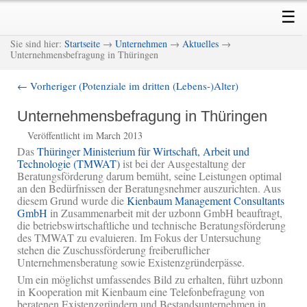
Skip
Skip
Main
☰
to
to
menu
primary
secondary
M
Sie sind hier:
Startseite
→
Unternehmen
→
Aktuelles
→
content
content
Unternehmensbefragung in Thüringen
←
Vorheriger (Potenziale im dritten (Lebens-)Alter)
Post
navigation
Unternehmensbefragung in Thüringen
Veröffentlicht im March 2013
Das
Thüringer Ministerium für Wirtschaft, Arbeit und
Technologie (TMWAT)
ist bei der Ausgestaltung der
Beratungsförderung darum bemüht, seine Leistungen optimal
an den Bedürfnissen der Beratungsnehmer auszurichten. Aus
diesem Grund wurde die
Kienbaum Management Consultants
GmbH
in Zusammenarbeit mit der uzbonn GmbH beauftragt,
die betriebswirtschaftliche und technische Beratungsförderung
des TMWAT zu evaluieren. Im Fokus der Untersuchung
stehen die Zuschussförderung freiberuflicher
Unternehmensberatung sowie Existenzgründerpässe.
Um ein möglichst umfassendes Bild zu erhalten, führt uzbonn
in Kooperation mit Kienbaum eine Telefonbefragung von
beratenen Existenzgründern und Bestandsunternehmen in