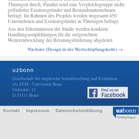
Thüringen durch. Parallel wird eine Vergleichsgruppe nicht-
geförderter Existenzgründer und Bestandsunternehmen
befragt. Im Rahmen des Projekts werden insgesamt 450
Unternehmen und Existenzgründer in Thüringen befragt.
Aus den Erkenntnissen der Studie werden konkrete
Handlungsempfehlungen für die zielgerichtete
Weiterentwicklung der Beratungsförderung abgeleitet.
Nächster (Design in der Wertschöpfungskette)
→
uzbonn
Gesellschaft für empirische Sozialforschung und Evaluation
c/o ZEM - Universität Bonn
Oxfordstr. 15
D-53111 Bonn
Kontakt
Impressum
Datenschutzerklärung