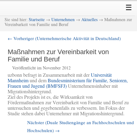
Skip
Skip
Main
☰
to
to
menu
primary
secondary
M
Sie sind hier:
Startseite
→
Unternehmen
→
Aktuelles
→ Maßnahmen zur
content
content
Vereinbarkeit von Familie und Beruf
←
Vorheriger (Unternehmerische Aktivität in Deutschland)
Post
navigation
Maßnahmen zur Vereinbarkeit von
Familie und Beruf
Veröffentlicht im November 2012
uzbonn befragt in Zusammenarbeit mit der
Universität
Mannheim
und dem
Bundesministerium für Familie, Senioren,
Frauen und Jugend (BMFSFJ)
Unternehmensinhaber mit
Migrationshintergrund.
Ziel des Projekts ist es, die Wirksamkeit von
Fördermaßnahmen zur Vereinbarkeit von Familie und Beruf zu
untersuchen und gegebenenfalls zu verbessern. Im Fokus der
Studie stehen dabei Unternehmer mit Migrationshintergrund.
Nächster (Duale Studiengänge an Fachhochschulen und
Hochschulen)
→