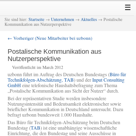
Skip
Skip
Main
☰
to
to
menu
primary
secondary
M
Sie sind hier:
Startseite
→
Unternehmen
→
Aktuelles
→ Postalische
content
content
Kommunikation aus Nutzerperspektive
←
Vorheriger (Neue Mitarbeiter bei uzbonn)
Post
navigation
Postalische Kommunikation aus
Nutzerperspektive
Veröffentlicht im March 2012
uzbonn führt im Auftrag des Deutschen Bundestags (
Büro für
Technikfolgen-Abschätzung, TAB
) und der
Input Consulting
GmbH
eine telefonische Haushaltsbefragung zum Thema
„Postalische Kommunikation aus Sicht der Nutzer“ durch.
Bei der repräsentativen Studie werden insbesondere
Nutzungsintensität und Bedeutsamkeit elektronischer sowie
brieflicher Kommunikation in Deutschland untersucht. Dazu
befragt uzbonn bundesweit 1.000 Haushalte.
Das Büro für Technikfolgen-Abschätzung beim Deutschen
Bundestag (
TAB
) ist eine unabhängige wissenschaftliche
Einrichtung, die den Bundestag und seine Ausschüsse in