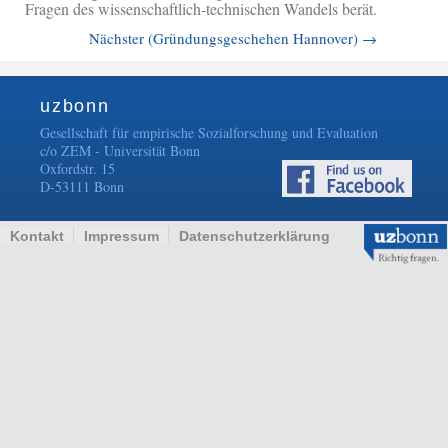
Fragen des wissenschaftlich-technischen Wandels berät.
Nächster (Gründungsgeschehen Hannover)
→
uzbonn
Gesellschaft für empirische Sozialforschung und Evaluation
c/o ZEM - Universität Bonn
Oxfordstr. 15
D-53111 Bonn
Kontakt
Impressum
Datenschutzerklärung